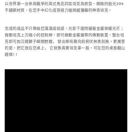
以世界第一台參與戰爭的英式馬克四型坦克為原型，精緻的拋光304
不鏽鋼材質，在您手中幻化成穿過刀槍跨越藩籬的神奇坦克。
完成的成品不只帶給您滿滿成就感，光影下還閃耀著金屬榮耀光芒；
撥動坦克上方縮小的控制桿，即可啟動金屬履帶的傳動裝置，整台坦
克即可如沉睡獅子瞬間甦醒, 發出嘶吼聲向前俯伏無畏前進。更厲害
的是，把它放在您桌上, 它就像真實坦克車一般，可在您的桌面翻山
越嶺!!