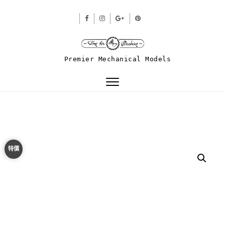
Premier Mechanical Models
Toggle
navigation
特價