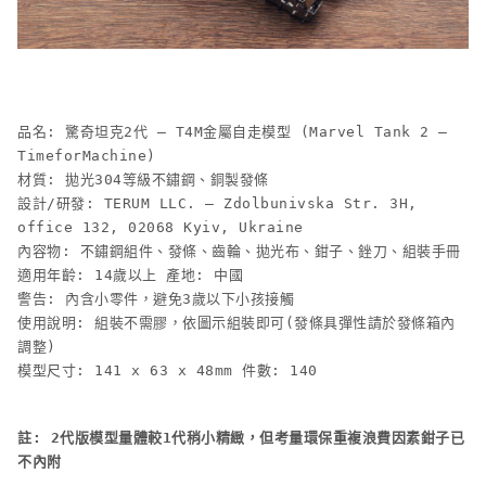
品名: 驚奇坦克2代 – T4M金屬自走模型 (Marvel Tank 2 –
TimeforMachine)
材質: 拋光304等級不鏽鋼、銅製發條
設計/研發: TERUM LLC. – Zdolbunivska Str. 3H,
office 132, 02068 Kyiv, Ukraine
內容物: 不鏽鋼組件、發條、齒輪、拋光布、鉗子、銼刀、組裝手冊
適用年齡: 14歲以上 產地: 中國
警告: 內含小零件，避免3歲以下小孩接觸
使用說明: 組裝不需膠，依圖示組裝即可(發條具彈性請於發條箱內
調整)
模型尺寸: 141 x 63 x 48mm 件數: 140
註: 2代版模型量體較1代稍小精緻，但考量環保重複浪費因素鉗子已
不內附